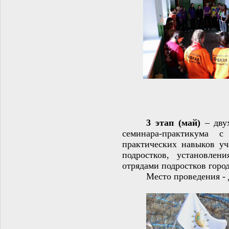
3 этап (май)
– двух
семинара-практикума
с
практических навыков уч
подростков, установле
отрядами подростков горо
Место проведения 