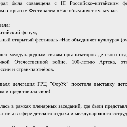
рая была
совмещена с III Российско–китайским 
 открытым Фестивалем «Нас объединяет культура».
ала:
китайский форум;
ный открытый фестиваль «Нас объединяет культура» (оч
ён международным связям организаторов детского отд
кой Отечественной войне, 100-летию Артека, этн
ссии и стран-партнёров.
валя делегация ГРЦ "ФорУс" посетила выставку дет
м и представила свои!
лась в рамках пленарных заседаний, где были представ
ативы в сфере детского отдыха и международного сотруд