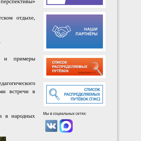
и перспективы»
тском отдыхе,
»
а и примеры
дагогического
ми встречи в
Мы в социальных сетях:
ов в народных