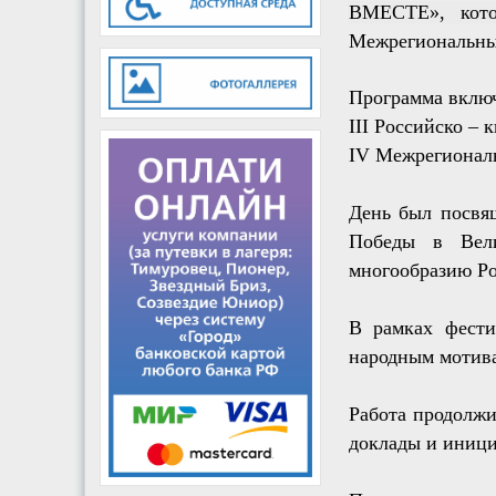
ВМЕСТЕ», кото
Межрегиональным
Программа включ
III Российско – 
IV Межрегиональ
День был посвящ
Победы в Вели
многообразию Ро
В рамках фести
народным мотива
Работа продолжи
доклады и иници