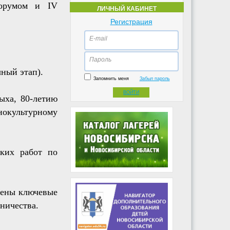
форумом и IV
ЛИЧНЫЙ КАБИНЕТ
Регистрация
E-mail
Пароль
ный этап).
Запомнить меня
Забыл пароль
ВОЙТИ
ыха, 80-летию
окультурному
ских работ по
лены ключевые
ничества.