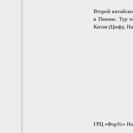
Второй китайско
в Пекине. Тур п
Китая (Цюфу, На
ГРЦ «ФорУс» Нов