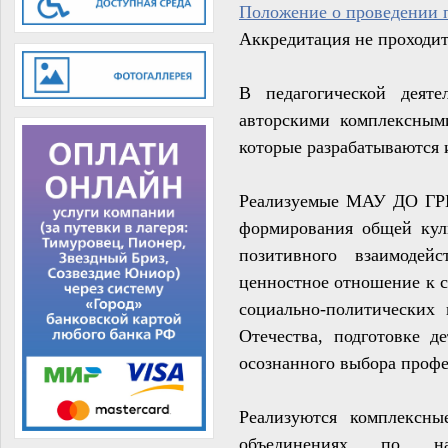
Положение о проведении 
Аккредитация не проходит
В педагогической дея
авторскими комплексным
которые разрабатываются 
Реализуемые МАУ ДО ГРЦ
формирования общей кул
позитивного взаимодей
ценностное отношение к с
социально-поли­тических
Отечества, подготовке 
осознанного выбора профе
Р
еализуются комплексны
объединениях по напр