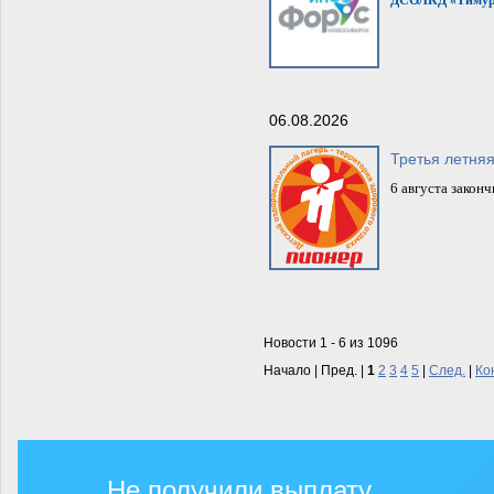
ДСОЛКД «Тимур
06.08.2026
Третья летня
6 августа закон
Новости 1 - 6 из 1096
Начало | Пред. |
1
2
3
4
5
|
След.
|
Ко
Не получили выплату