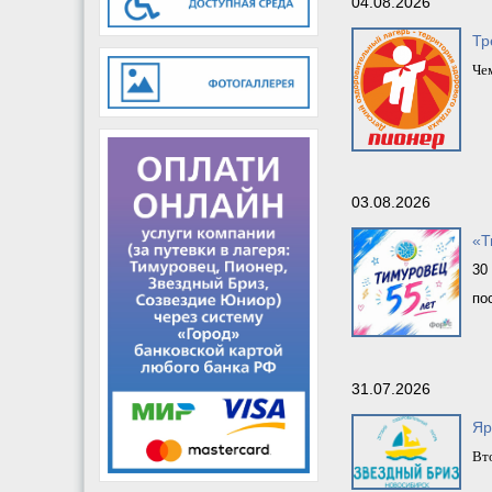
04.08.2026
Тр
Чем
03.08.2026
«Т
30
по
31.07.2026
Яр
Вто