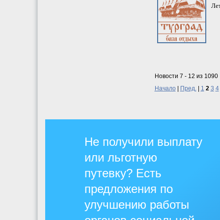
Ле
Новости 7 - 12 из 1090
Начало
|
Пред.
|
1
2
3
4
Не получили выплату
или льготную
путевку? Есть
предложения по
улучшению работы