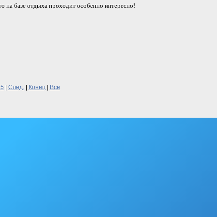
то на базе отдыха проходит особенно интересно!
5
|
След.
|
Конец
|
Все