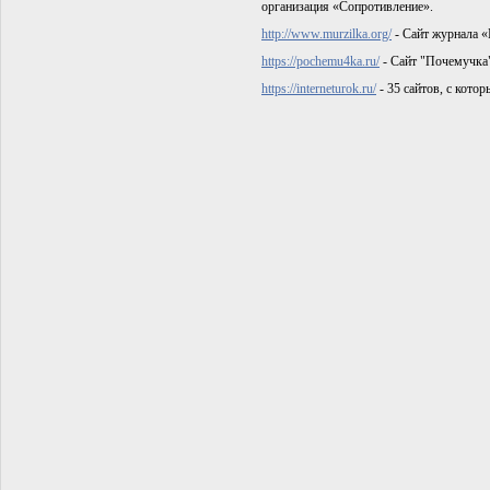
организация «Сопротивление».
http://www.murzilka.org/
- Сайт журнала «
https://pochemu4ka.ru/
- Сайт "Почемучка"
https://interneturok.ru/
- 35 сайтов, с кото