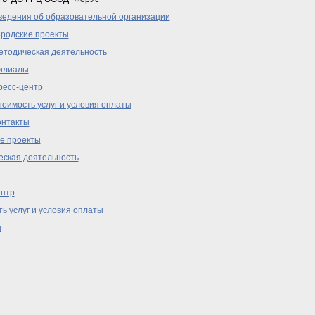
ведения об образовательной организации
ородские проекты
етодическая деятельность
илиалы
ресс-центр
оимость услуг и условия оплаты
онтакты
е проекты
ская деятельность
ы
ентр
ь услуг и условия оплаты
ы