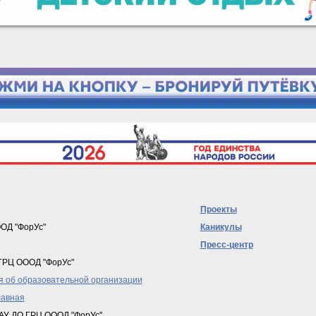
Проекты
ОД "ФорУс"
Каникулы
Пресс-центр
ГРЦ ОООД "ФорУс"
 об образовательной организации
лавная
АУ ДО ГРЦ ОООД "ФорУс"