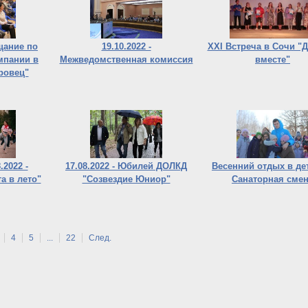
ещание по
19.10.2022 -
XXI Встреча в Сочи "
мпании в
Межведомственная комиссия
вместе"
ровец"
.2022 -
17.08.2022 - Юбилей ДОЛКД
Весенний отдых в де
а в лето"
"Созвездие Юниор"
Санаторная сме
4
5
...
22
След.