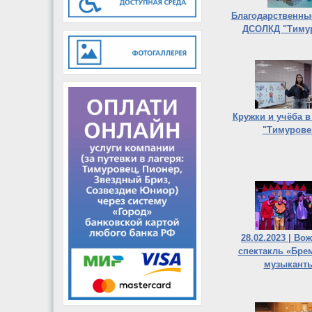
Благодарственны
ДСОЛКД "Тиму
Кружки и учёба 
"Тимурове
28.02.2023 | Во
спектакль «Бре
музыкант