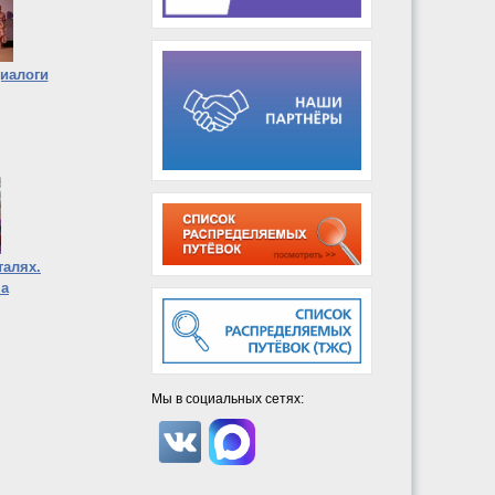
Диалоги
талях.
на
Мы в социальных сетях: