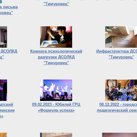
"Тимуровец"
е письма
ровец"
в ДСОЛКД
Комната психологический
Инфраструктура ДС
ц"
разгрузки ДСОЛКД
"Тимуровец"
"Тимуровец"
жатский
09.02.2023 - Юбилей ГРЦ
08.12.2022 - город
менские
«Формула успеха»
педагогический сем
ы»