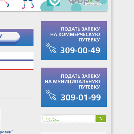
Поиск...
ровец"