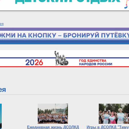
ея
ея
Ежедневная жизнь ДСОЛКД
Игры в ДСОЛКД "Тиму