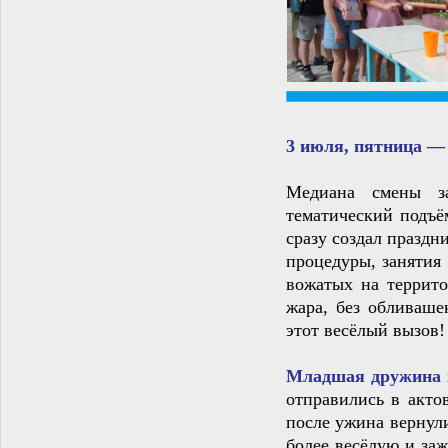
3 июля, пятница —
Медиана смены з
тематический подъё
сразу создал празд
процедуры, занятия
вожатых на террито
жара, без обливаше
этот весёлый вызов!
Младшая дружина
отправились в акто
после ужина вернул
более весёлую и за