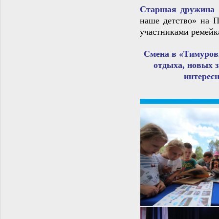
Старшая дружина
наше детство» на П
участниками ремейк
Смена в «Тимуровц
отдыха, новых 
интерес