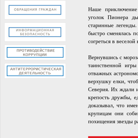
Наше приключение 
уголок Пионера ды
старинные легенды.
быстро сменялась п
согреться в веселой
Вернувшись с мороза
таинственной игры
отважных астрономо
верхушку елки, что
Северия. Их ждали и
крепость дружбы, е
доказывал, что име
крупицам они соби
похищения звезды ра