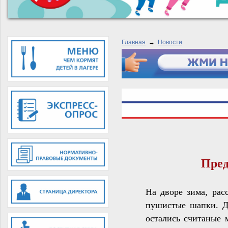
Главная
→
Новости
Пред
На дворе зима, рас
пушистые шапки. Дн
остались считаные 