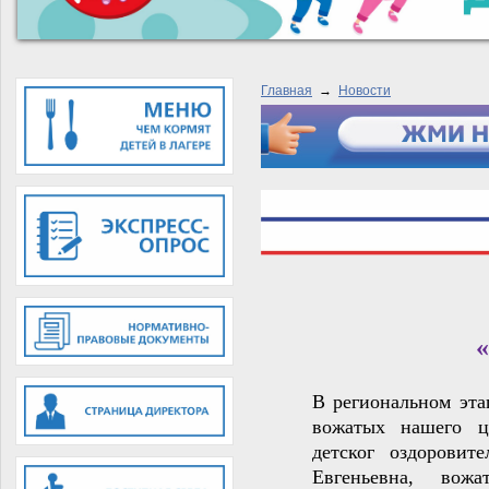
Главная
→
Новости
В региональном эт
вожатых нашего ц
детског оздоровит
Евгеньевна, вожа