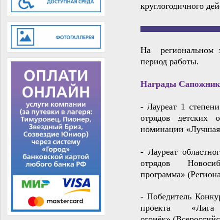
круглогодичного де
На
региональном
э
период работы.
Награды Сапожник
- Лауреат 1 степен
отрядов детских о
номинации «Лучшая а
- Лауреат о
бластно
отрядов Новос
программа»
(Региона
- Победитель К
онку
проекта «Лиг
огонёк»
(Всероссийс