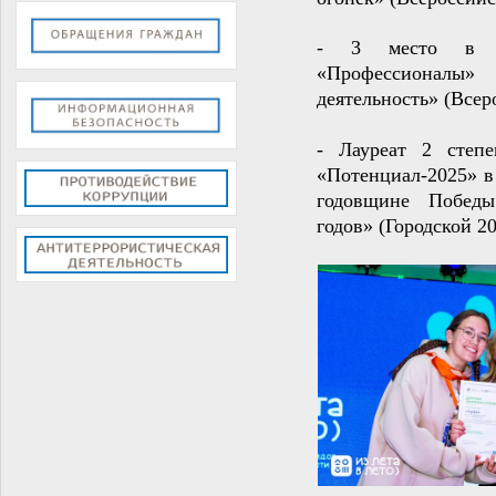
- 3 место 
«Профессио
деятельность»
(Всер
- Лауреат 2 сте
«Потенциал-2025» в
годовщине Побед
годов»
(Городской 20