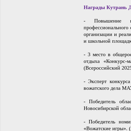
Награды Кутрань Д
- Повышение кв
профессионального 
организации и реал
и школьной площадк
- 3 место в общеро
отдыха «Конкурс-м
(В
сероссийский 2025
- Эксперт к
онкурса
вожатского дела М
- Победитель о
бла
Новосибирской обл
- Победитель номи
«Вожатские игры». (