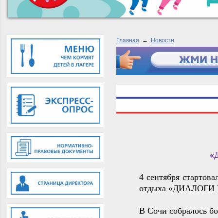
Главная
→
Новости
«
4 сентября стартов
отдыха «ДИАЛОГИ
В Сочи собралось бо