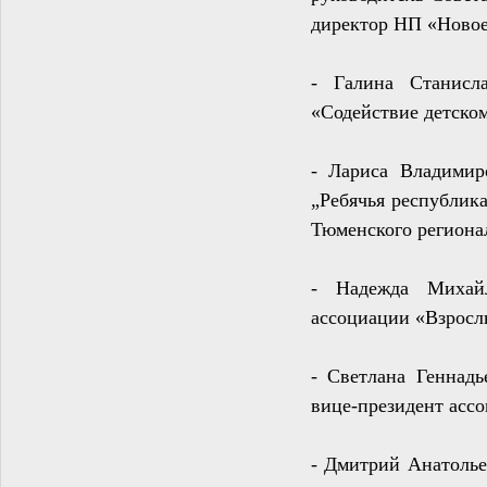
директор НП «Новое
-
Галина Станисл
«Содействие детском
-
Лариса Владими
„Ребячья республик
Тюменского региона
-
Надежда Михайл
ассоциации «Взрослы
-
Светлана Геннадь
вице-президент ассо
-
Дмитрий Анатольев