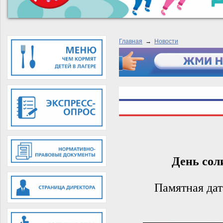
Главная
→
Новости
День сол
Памятная дат