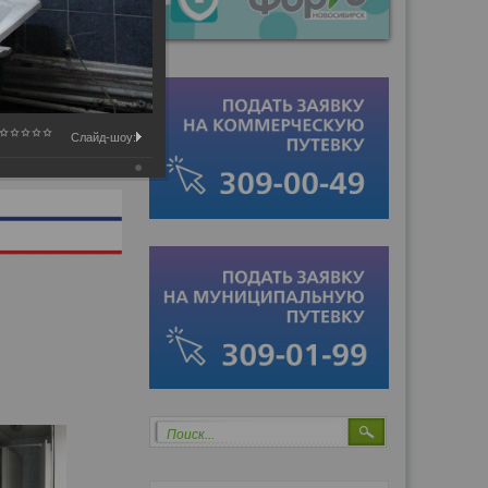
Слайд-шоу:
Поиск...