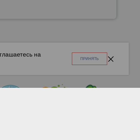
оглашаетесь на
ПРИНЯТЬ
РЦ ОООД «ФорУс» г. Новосибирск, ул. Народная, 14
тел. +7(383) 309-01-99, e-mail:
grc_for@edu54.ru