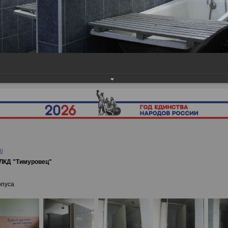
ея
→
Инфраструктура ДСОЛКД "Тимуровец"
ю
ЛКД "Тимуровец"
рпуса