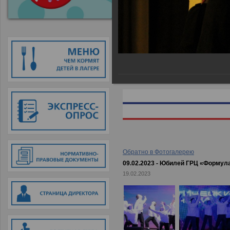
Главная
→
Фотогалерея
→
09.02.
Обратно в Фотогалерею
09.02.2023 - Юбилей ГРЦ «Формул
19.02.2023