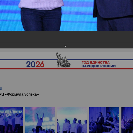
ея
→
09.02.2023 - Юбилей ГРЦ «Формула успеха»
ю
ГРЦ «Формула успеха»