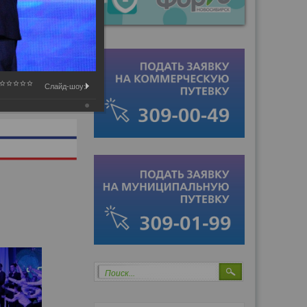
Слайд-шоу:
Поиск...