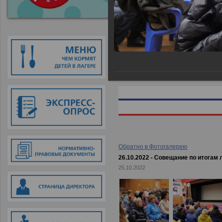
Главная
→
Фотогалерея
→
26.10.
Обратно в Фотогалерею
26.10.2022 - Совещание по итогам
25.10.2022