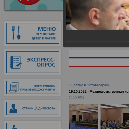
Главная
→
Фотогалерея
→
19.10.
Обратно в Фотогалерею
19.10.2022 - Межведомственная к
18.10.2022