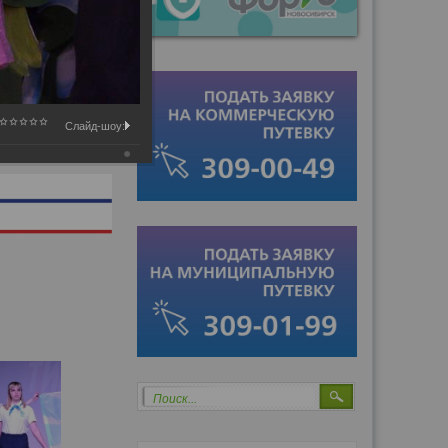
Слайд-шоу:
Поиск...