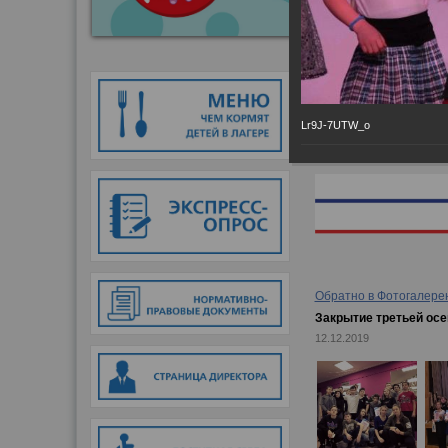
Главная
→
Фотогалер
Lr9J-7UTW_o
Обратно в Фотогалере
Закрытие третьей ос
12.12.2019