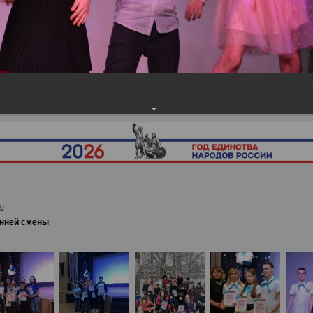
ея
→
Закрытие третьей осенней смены
ю
енней смены