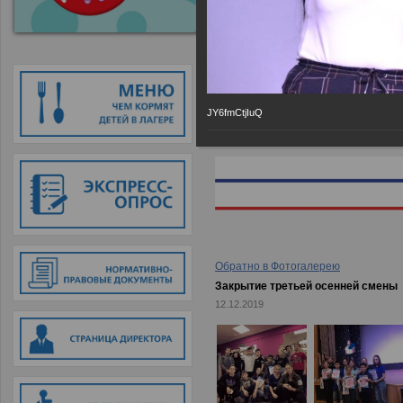
Главная
→
Фотогалерея
→
Закрыт
JY6fmCtjIuQ
Обратно в Фотогалерею
Закрытие третьей осенней смены
12.12.2019