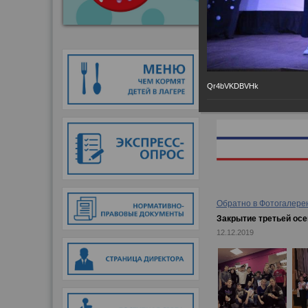
Главная
→
Фотогалер
Qr4bVKDBVHk
Обратно в Фотогалере
Закрытие третьей ос
12.12.2019