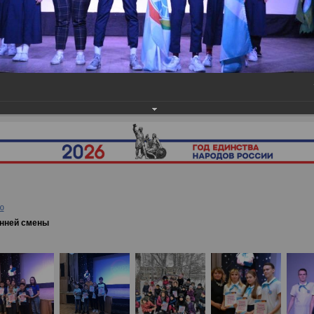
ея
→
Закрытие третьей осенней смены
ю
енней смены