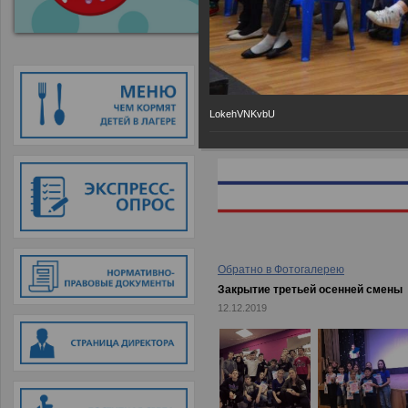
Главная
→
Фотогалерея
→
Закрыт
LokehVNKvbU
Обратно в Фотогалерею
Закрытие третьей осенней смены
12.12.2019