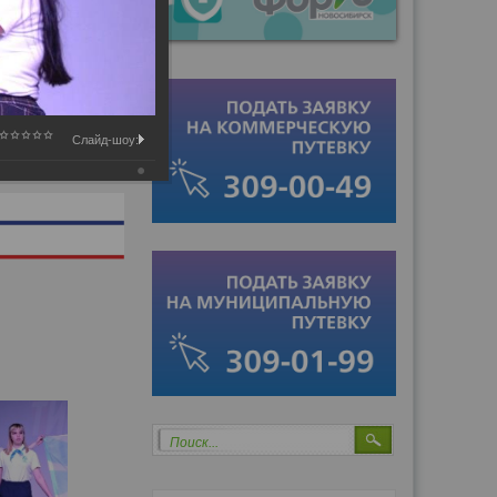
Слайд-шоу:
Поиск...