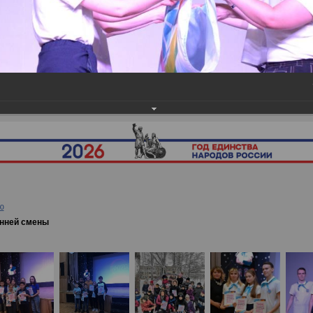
ея
→
Закрытие третьей осенней смены
ю
енней смены