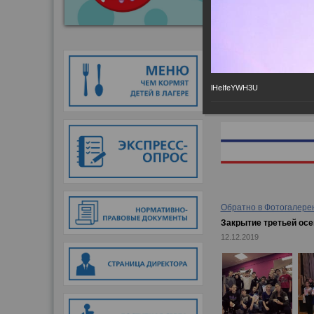
Главная
→
Фотогалер
lHeIfeYWH3U
Обратно в Фотогалере
Закрытие третьей ос
12.12.2019