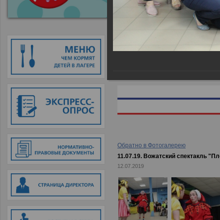
Главная
→
Фотогалерея
→
11.07.
Обратно в Фотогалерею
11.07.19. Вожатский спектакль "П
12.07.2019