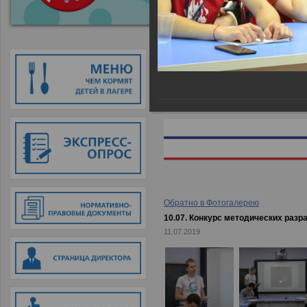
Главная
→
Фотогалерея
→
10.07.
Обратно в Фотогалерею
10.07. Конкурс методических разр
11.07.2019