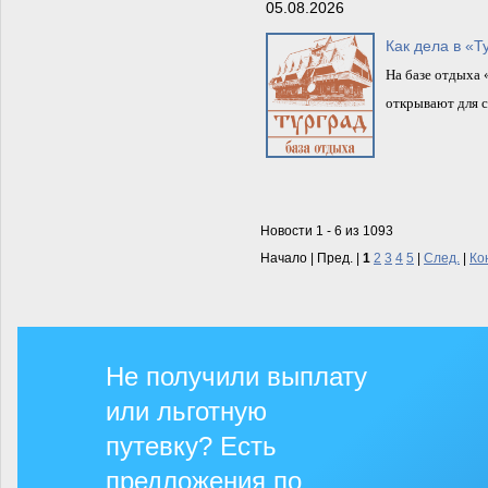
05.08.2026
Как дела в «Т
На базе отдыха 
открывают для с
Новости 1 - 6 из 1093
Начало | Пред. |
1
2
3
4
5
|
След.
|
Ко
Не получили выплату
или льготную
путевку? Есть
предложения по