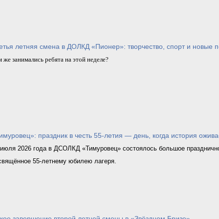
етья летняя смена в ДОЛКД «Пионер»: творчество, спорт и новые 
 же занимались ребята на этой неделе?
имуровец»: праздник в честь 55‑летия — день, когда история ожива
 июля 2026 года в ДСОЛКД «Тимуровец» состоялось большое праздничн
свящённое 55‑летнему юбилею лагеря.
кое завершение второй летней смены в «Звёздном Бризе»