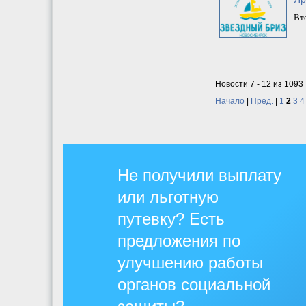
Вто
Новости 7 - 12 из 1093
Начало
|
Пред.
|
1
2
3
4
Не получили выплату
или льготную
путевку? Есть
предложения по
улучшению работы
органов социальной