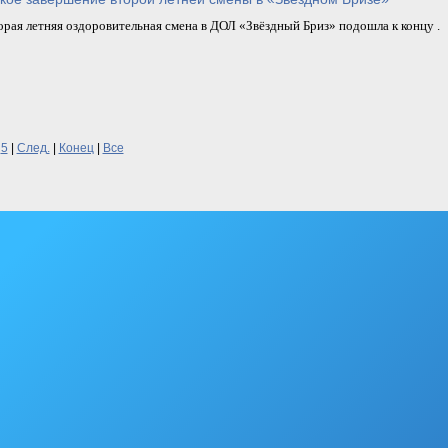
рая летняя оздоровительная смена в ДОЛ «Звёздный Бриз» подошла к концу .
5
|
След.
|
Конец
|
Все