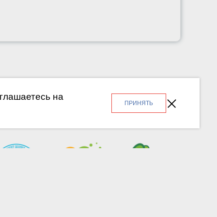
оглашаетесь на
ПРИНЯТЬ
РЦ ОООД «ФорУс» г. Новосибирск, ул. Народная, 14