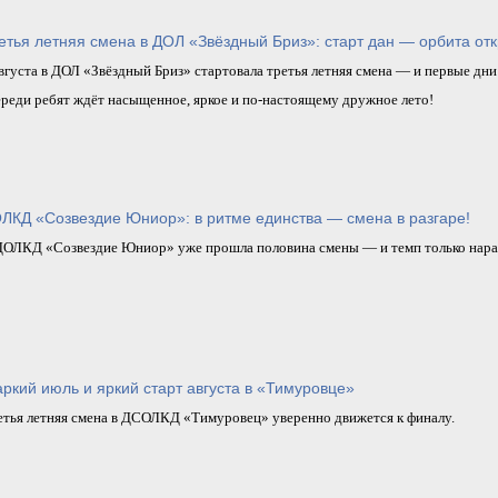
етья летняя смена в ДОЛ «Звёздный Бриз»: старт дан — орбита отк
вгуста в ДОЛ «Звёздный Бриз» стартовала третья летняя смена — и первые дни
ереди ребят ждёт насыщенное, яркое и по‑настоящему дружное лето!
ЛКД «Созвездие Юниор»: в ритме единства — смена в разгаре!
ДОЛКД «Созвездие Юниор» уже прошла половина смены — и темп только нара
ркий июль и яркий старт августа в «Тимуровце»
етья летняя смена в ДСОЛКД «Тимуровец» уверенно движется к финалу.